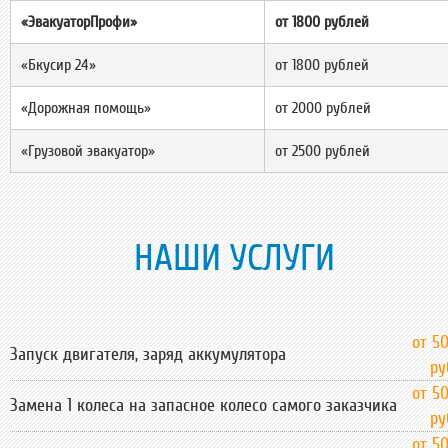
«ЭвакуаторПрофи»
от 1800 рублей
«Бкусир 24»
от 1800 рублей
«Дорожная помощь»
от 2000 рублей
«Грузовой эвакуатор»
от 2500 рублей
НАШИ УСЛУГИ
от 5
Запуск двигателя, заряд аккумулятора
ру
от 5
Замена 1 колеса на запасное колесо самого заказчика
ру
от 5